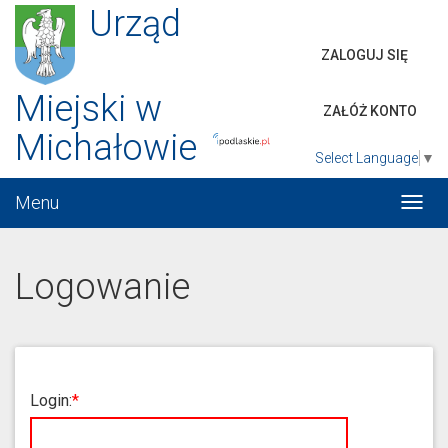
Urząd
ZALOGUJ SIĘ
Miejski w
ZAŁÓŻ KONTO
Michałowie
Select Language
▼
Menu
Włąc
menu
Logowanie
Login: