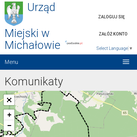
Urząd
ZALOGUJ SIĘ
Miejski w
ZAŁÓŻ KONTO
Michałowie
Select Language
▼
Menu
Włąc
menu
Komunikaty
+
−