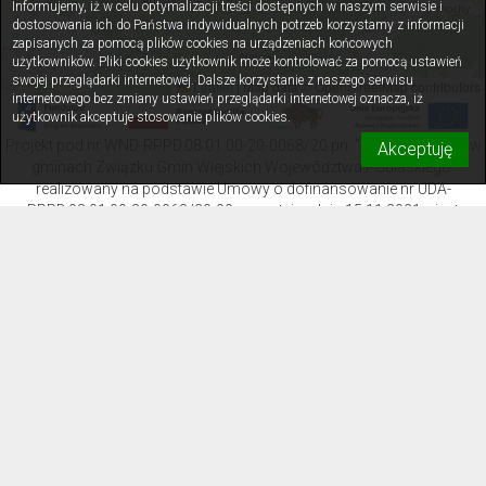
Informujemy, iż w celu optymalizacji treści dostępnych w naszym serwisie i
dostosowania ich do Państwa indywidualnych potrzeb korzystamy z informacji
zapisanych za pomocą plików cookies na urządzeniach końcowych
użytkowników. Pliki cookies użytkownik może kontrolować za pomocą ustawień
swojej przeglądarki internetowej. Dalsze korzystanie z naszego serwisu
Leaflet
|
Map data © OpenStreetMap contributors
internetowego bez zmiany ustawień przeglądarki internetowej oznacza, iż
użytkownik akceptuje stosowanie plików cookies.
Projekt pod nr WND-RPPD.08.01.00-20-0068/20 pn. "Rozwój e-usług w
Akceptuję
gminach Związku Gmin Wiejskich Województwa Podlaskiego"
realizowany na podstawie Umowy o dofinansowanie nr UDA-
RPPD.08.01.00-20-0068/20-00 zawartej w dniu 15.11.2021 r. jest
współfinansowany ze środków Europejskiego Funduszu Rozwoju
Regionalnego w ramach Osi Priorytetowej VIII. Infrastruktura dla usług
użyteczności publicznej Działania 8.1. Rozwój usług publicznych
świadczonych drogą elektroniczną Regionalnego Programu
Operacyjnego Wojewądztwa Podlaskiego na lata 2014-2020.
© 2026. Urząd Miejski w
Michałowie. Wszystkie prawa
zastrzeżone.
Deklaracja
dostępności